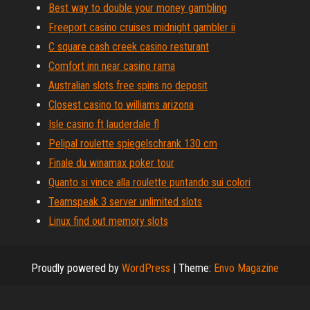
Best way to double your money gambling
Freeport casino cruises midnight gambler ii
C square cash creek casino resturant
Comfort inn near casino rama
Australian slots free spins no deposit
Closest casino to williams arizona
Isle casino ft lauderdale fl
Pelipal roulette spiegelschrank 130 cm
Finale du winamax poker tour
Quanto si vince alla roulette puntando sui colori
Teamspeak 3 server unlimited slots
Linux find out memory slots
Proudly powered by
WordPress
|
Theme:
Envo Magazine