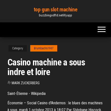
Skip
top gun slot machine
to
buzzbingodftd.netlify.app
the
content
Category
Brumbach61967
Casino machine a sous
indre et loire
By
MARK ZUCKERBERG
Saint-Étienne - Wikipedia
Économie – Social Casino d'Andernos : le blues des machines
à sous. mardi 1 octobre 2013 à 18:07 Par Stéphane Hiscock,