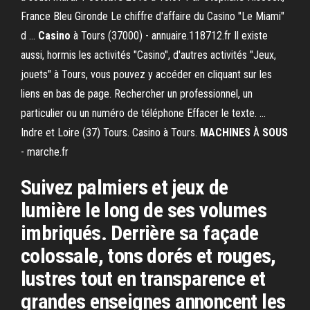
France Bleu Gironde Le chiffre d'affaire du Casino "Le Miami"
d ...
Casino
à Tours (37000) - annuaire.118712.fr Il existe
aussi, hormis les activités "Casino", d'autres activités "Jeux,
jouets" à Tours, vous pouvez y accéder en cliquant sur les
liens en bas de page. Rechercher un professionnel, un
particulier ou un numéro de téléphone Effacer le texte. ...
Indre et Loire (37) Tours. Casino à Tours.
MACHINES
À
SOUS
- marche.fr
Suivez palmiers et jeux de
lumière le long de ses volumes
imbriqués. Derrière sa façade
colossale, tons dorés et rouges,
lustres tout en transparence et
grandes enseignes annoncent les