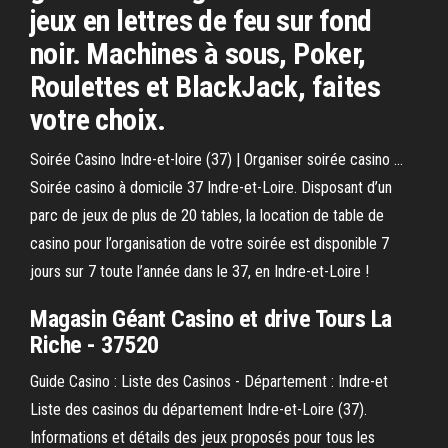
jeux en lettres de feu sur fond
noir. Machines à sous, Poker,
Roulettes et BlackJack, faites
votre choix.
Soirée Casino Indre-et-loire (37) | Organiser soirée casino ...
Soirée casino à domicile 37 Indre-et-Loire. Disposant d’un
parc de jeux de plus de 20 tables, la location de table de
casino pour l’organisation de votre soirée est disponible 7
jours sur 7 toute l’année dans le 37, en Indre-et-Loire !
Magasin Géant
Casino
et
drive Tours La
Riche - 37520
Guide Casino : Liste des Casinos - Département : Indre-et
Liste des casinos du département Indre-et-Loire (37).
Informations et détails des jeux proposés pour tous les