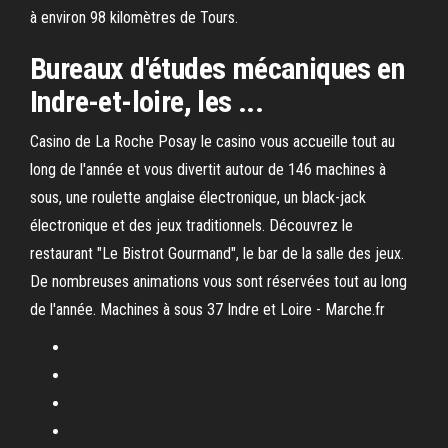
à environ 98 kilomètres de Tours.
Bureaux d'études mécaniques en
Indre
-
et
-
loire
, les ...
Casino de La Roche Posay le casino vous accueille tout au
long de l'année et vous divertit autour de 146 machines à
sous, une roulette anglaise électronique, un black-jack
électronique et des jeux traditionnels. Découvrez le
restaurant "Le Bistrot Gourmand", le bar de la salle des jeux.
De nombreuses animations vous sont réservées tout au long
de l'année. Machines à sous 37 Indre et Loire - Marche.fr