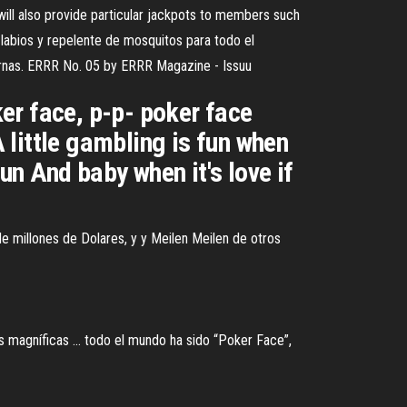
ill also provide particular jackpots to members such
abios y repelente de mosquitos para todo el
rnas.
ERRR No. 05 by ERRR Magazine - Issuu
r face, p-p- poker face
little gambling is fun when
un And baby when it's love if
e millones de Dolares, y y Meilen Meilen de otros
s magníficas ... todo el mundo ha sido “Poker Face”,